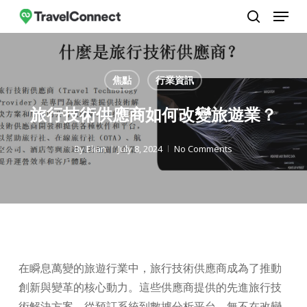
Menu
Skip
to
search
Close
main
Menu
content
焦點
行業資訊
旅行技術供應商如何改變旅遊業？
By
Elian
July 8, 2024
No Comments
在瞬息萬變的旅遊行業中，旅行技術供應商成為了推動
創新與變革的核心動力。這些供應商提供的先進旅行技
術解決方案，從預訂系統到數據分析平台，無不在改變