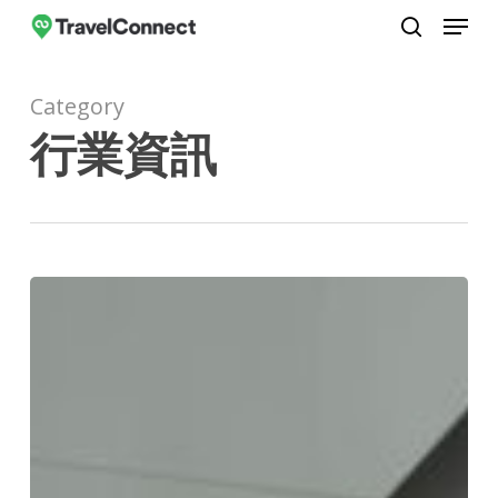
Menu
Skip
to
search
Close
main
Menu
Category
content
行業資訊