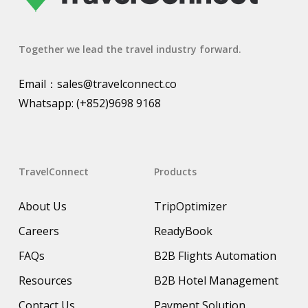
Together we lead the travel industry forward.
Email：
sales@travelconnect.co
Whatsapp:
(+852)9698 9168
TravelConnect
Products
About Us
TripOptimizer
Careers
ReadyBook
FAQs
B2B Flights Automation
Resources
B2B Hotel Management
Contact Us
Payment Solution