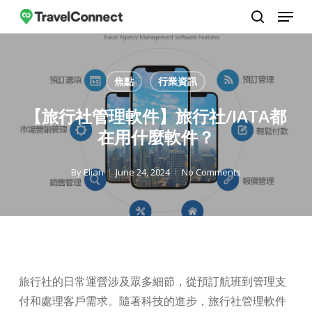
Menu
Skip
to
search
Close
main
Menu
content
焦點
行業資訊
【旅行社管理軟件】旅行社/IATA都
在用什麼軟件？
By
Elian
June 24, 2024
No Comments
旅行社的日常運營涉及眾多細節，從預訂航班到管理支
付和處理客戶需求。隨著科技的進步，旅行社管理軟件