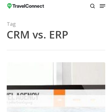
Menu
Skip
to
search
Close
main
Menu
Tag
content
CRM vs. ERP