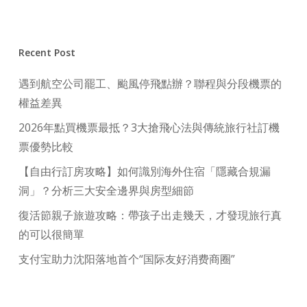
Recent Post
遇到航空公司罷工、颱風停飛點辦？聯程與分段機票的
權益差異
2026年點買機票最抵？3大搶飛心法與傳統旅行社訂機
票優勢比較
【自由行訂房攻略】如何識別海外住宿「隱藏合規漏
洞」？分析三大安全邊界與房型細節
復活節親子旅遊攻略：帶孩子出走幾天，才發現旅行真
的可以很簡單
支付宝助力沈阳落地首个“国际友好消费商圈”