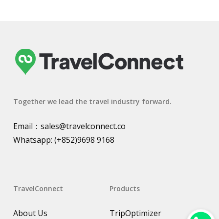
Together we lead the travel industry forward.
Email：
sales@travelconnect.co
Whatsapp:
(+852)9698 9168
TravelConnect
Products
About Us
TripOptimizer