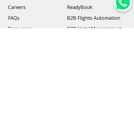
Careers
ReadyBook
FAQs
B2B Flights Automation
Resources
B2B Hotel Management
Contact Us
Payment Solution
Travel Protection
Networking & Hardware
Support
AI Travel Planner
Travel Solutions
Inbound Travel Agencies