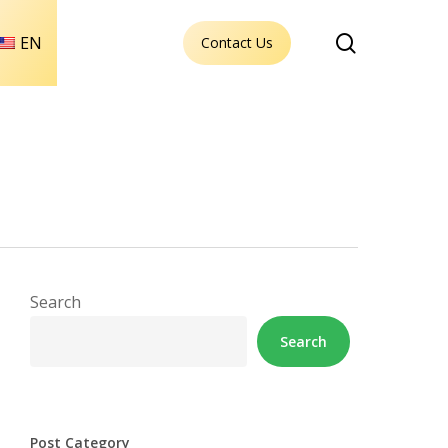
search
EN
Contact Us
Search
Search
Post Category