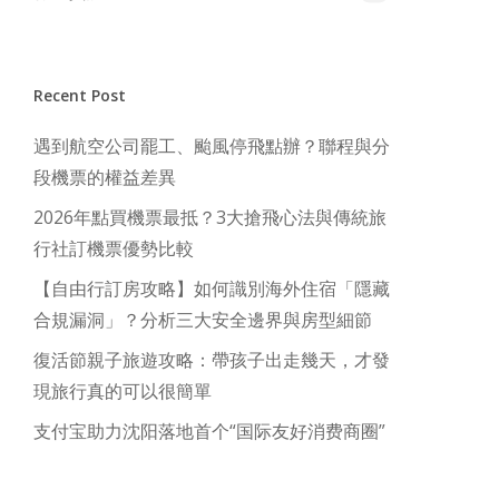
Recent Post
遇到航空公司罷工、颱風停飛點辦？聯程與分
段機票的權益差異
2026年點買機票最抵？3大搶飛心法與傳統旅
行社訂機票優勢比較
【自由行訂房攻略】如何識別海外住宿「隱藏
合規漏洞」？分析三大安全邊界與房型細節
復活節親子旅遊攻略：帶孩子出走幾天，才發
現旅行真的可以很簡單
支付宝助力沈阳落地首个“国际友好消费商圈”