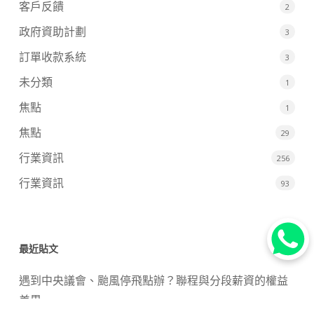
客戶反饋
2
政府資助計劃
3
訂單收款系統
3
未分類
1
焦點
1
焦點
29
行業資訊
256
行業資訊
93
最近貼文
遇到中央議會、颱風停飛點辦？聯程與分段薪資的權益
差異