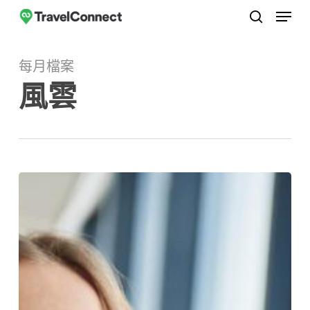
選單
跳
至
搜尋
關
主
閉
每月檔案
要
選
風雲
內
單
容