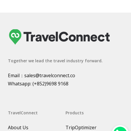
Together we lead the travel industry forward.
Email：
sales@travelconnect.co
Whatsapp:
(+852)9698 9168
TravelConnect
Products
About Us
TripOptimizer