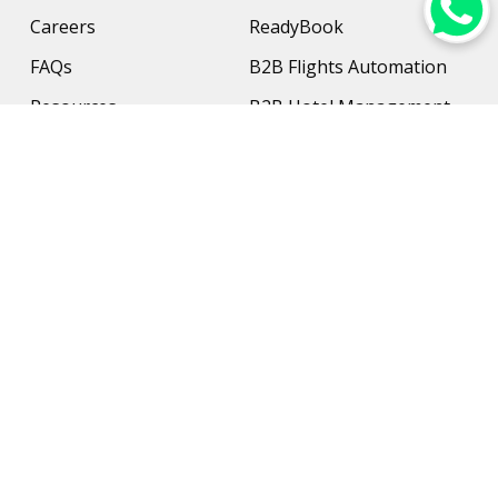
Careers
ReadyBook
FAQs
B2B Flights Automation
Resources
B2B Hotel Management
Contact Us
Payment Solution
Travel Protection
Networking & Hardware
Support
AI Travel Planner
Travel Solutions
Inbound Travel Agencies