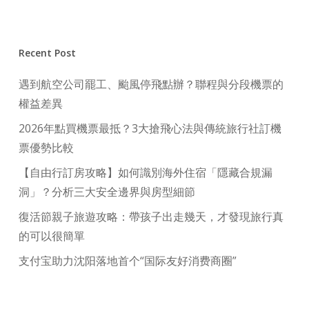
Recent Post
遇到航空公司罷工、颱風停飛點辦？聯程與分段機票的
權益差異
2026年點買機票最抵？3大搶飛心法與傳統旅行社訂機
票優勢比較
【自由行訂房攻略】如何識別海外住宿「隱藏合規漏
洞」？分析三大安全邊界與房型細節
復活節親子旅遊攻略：帶孩子出走幾天，才發現旅行真
的可以很簡單
支付宝助力沈阳落地首个“国际友好消费商圈”