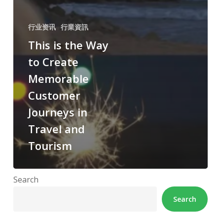
行业资讯
行業資訊
This is the Way
to Create
Memorable
Customer
Journeys in
Travel and
Tourism
Search
Search