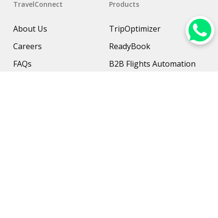
TravelConnect
Products
About Us
TripOptimizer
Careers
ReadyBook
FAQs
B2B Flights Automation
Resources
B2B Hotel Management
Contact Us
Payment Solution
Travel Protection
Networking & Hardware
Support
AI Travel Planner
Travel Solutions