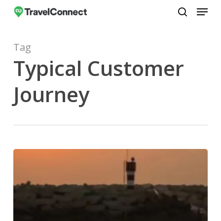
Menu
Skip
to
search
Close
main
Menu
Tag
content
Typical Customer
Journey