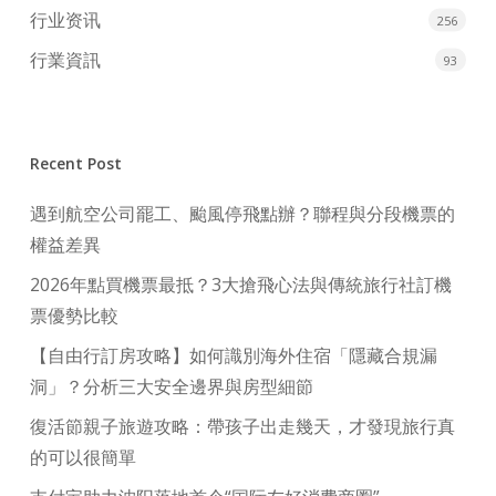
行业资讯
256
行業資訊
93
Recent Post
遇到航空公司罷工、颱風停飛點辦？聯程與分段機票的
權益差異
2026年點買機票最抵？3大搶飛心法與傳統旅行社訂機
票優勢比較
【自由行訂房攻略】如何識別海外住宿「隱藏合規漏
洞」？分析三大安全邊界與房型細節
復活節親子旅遊攻略：帶孩子出走幾天，才發現旅行真
的可以很簡單