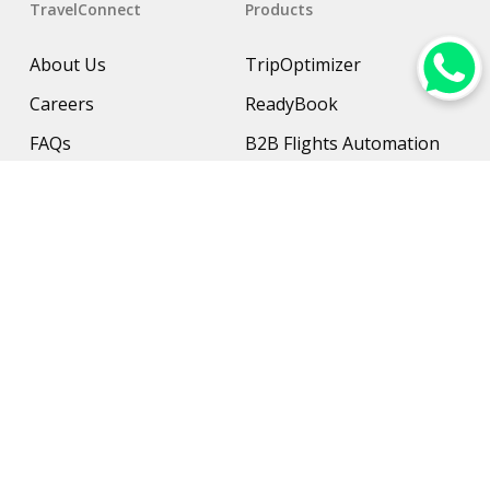
TravelConnect
Products
About Us
TripOptimizer
Careers
ReadyBook
FAQs
B2B Flights Automation
Resources
B2B Hotel Management
Contact Us
Payment Solution
Travel Protection
Networking & Hardware
Support
AI Travel Planner
Travel Solutions