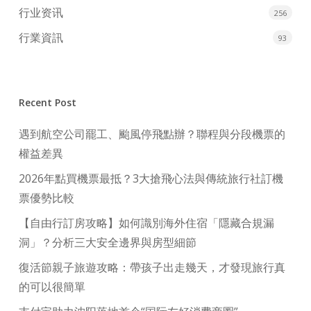
行业资讯
256
行業資訊
93
Recent Post
遇到航空公司罷工、颱風停飛點辦？聯程與分段機票的
權益差異
2026年點買機票最抵？3大搶飛心法與傳統旅行社訂機
票優勢比較
【自由行訂房攻略】如何識別海外住宿「隱藏合規漏
洞」？分析三大安全邊界與房型細節
復活節親子旅遊攻略：帶孩子出走幾天，才發現旅行真
的可以很簡單