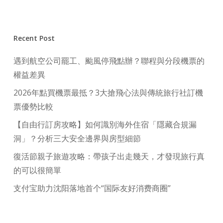
Recent Post
遇到航空公司罷工、颱風停飛點辦？聯程與分段機票的
權益差異
2026年點買機票最抵？3大搶飛心法與傳統旅行社訂機
票優勢比較
【自由行訂房攻略】如何識別海外住宿「隱藏合規漏
洞」？分析三大安全邊界與房型細節
復活節親子旅遊攻略：帶孩子出走幾天，才發現旅行真
的可以很簡單
支付宝助力沈阳落地首个“国际友好消费商圈”