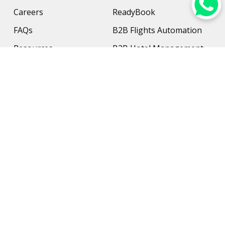
Careers
ReadyBook
FAQs
B2B Flights Automation
Resources
B2B Hotel Management
Contact Us
Payment Solution
Travel Protection
Networking & Hardware
Support
AI Travel Planner
Travel Solutions
Inbound Travel Agencies