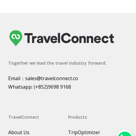
Together we lead the travel industry forward.
Email：
sales@travelconnect.co
Whatsapp:
(+852)9698 9168
TravelConnect
Products
About Us
TripOptimizer