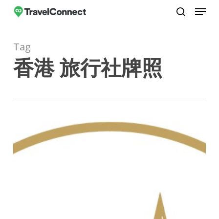
Menu
Skip
to
search
Close
main
Menu
Tag
content
香港 旅行社牌照