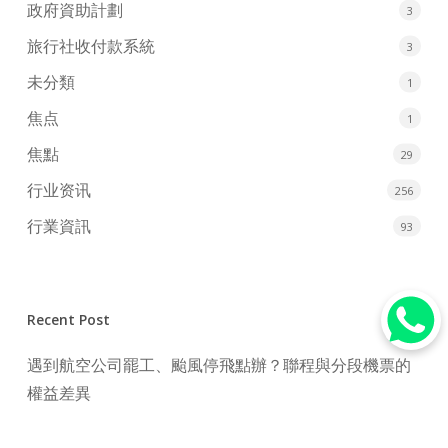
政府資助計劃
3
旅行社收付款系統
3
未分類
1
焦点
1
焦點
29
行业资讯
256
行業資訊
93
Recent Post
遇到航空公司罷工、颱風停飛點辦？聯程與分段機票的
權益差異
2026年點買機票最抵？3大搶飛心法與傳統旅行社訂機