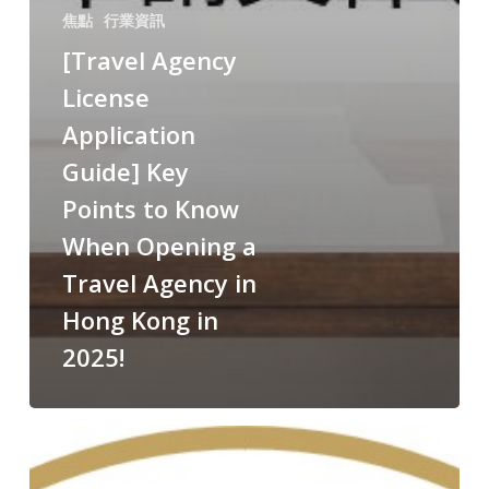
焦點
行業資訊
[Travel Agency
License
Application
Guide] Key
Points to Know
When Opening a
Travel Agency in
Hong Kong in
2025!