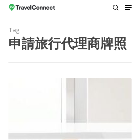
Menu
Skip
to
search
Close
main
Menu
Tag
content
申請旅行代理商牌照