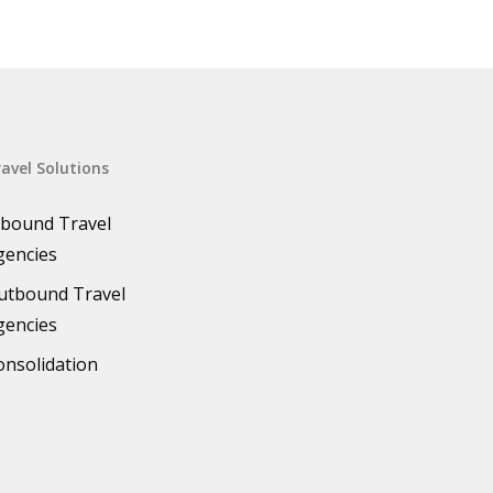
avel Solutions
nbound Travel
gencies
utbound Travel
gencies
onsolidation