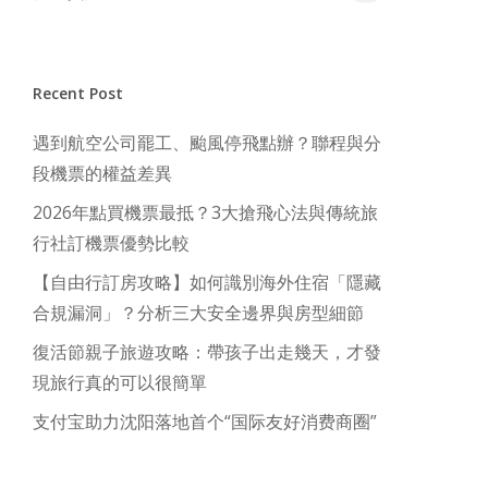
Recent Post
遇到航空公司罷工、颱風停飛點辦？聯程與分
段機票的權益差異
2026年點買機票最抵？3大搶飛心法與傳統旅
行社訂機票優勢比較
【自由行訂房攻略】如何識別海外住宿「隱藏
合規漏洞」？分析三大安全邊界與房型細節
復活節親子旅遊攻略：帶孩子出走幾天，才發
現旅行真的可以很簡單
支付宝助力沈阳落地首个“国际友好消费商圈”