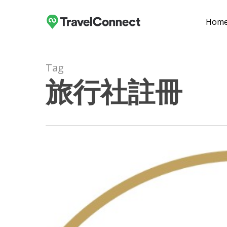
Skip
to
Hom
main
content
Tag
旅行社註冊
Hit enter to search or ESC to close