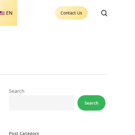
search
EN
Contact Us
Search
Search
Post Category