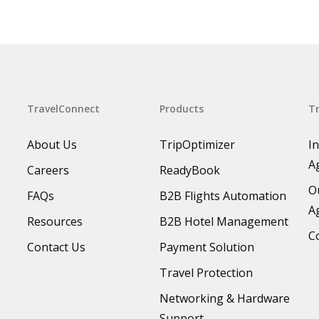
TravelConnect
Products
Tr
About Us
TripOptimizer
I
A
Careers
ReadyBook
O
FAQs
B2B Flights Automation
A
Resources
B2B Hotel Management
C
Contact Us
Payment Solution
Travel Protection
Networking & Hardware
Support