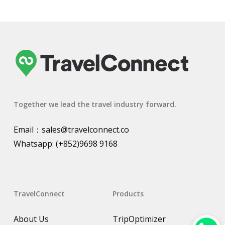
Together we lead the travel industry forward.
Email：
sales@travelconnect.co
Whatsapp:
(+852)9698 9168
TravelConnect
Products
About Us
TripOptimizer