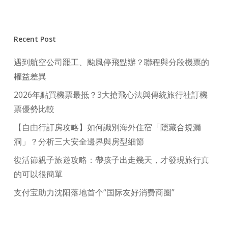
Recent Post
遇到航空公司罷工、颱風停飛點辦？聯程與分段機票的
權益差異
2026年點買機票最抵？3大搶飛心法與傳統旅行社訂機
票優勢比較
【自由行訂房攻略】如何識別海外住宿「隱藏合規漏
洞」？分析三大安全邊界與房型細節
復活節親子旅遊攻略：帶孩子出走幾天，才發現旅行真
的可以很簡單
支付宝助力沈阳落地首个“国际友好消费商圈”