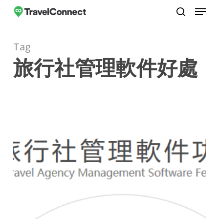
Menu
Skip
to
search
Close
main
Menu
Tag
content
旅行社管理軟件好處