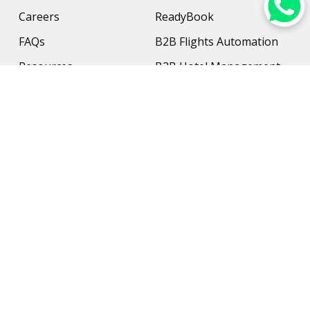
Careers
ReadyBook
FAQs
B2B Flights Automation
Resources
B2B Hotel Management
Contact Us
Payment Solution
Travel Protection
Networking & Hardware
Support
AI Travel Planner
Travel Solutions
Inbound Travel Agencies