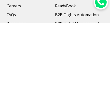
Careers
ReadyBook
FAQs
B2B Flights Automation
Resources
B2B Hotel Management
Contact Us
Payment Solution
Travel Protection
Networking & Hardware
Support
AI Travel Planner
Travel Solutions
Inbound Travel Agencies