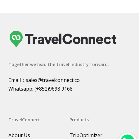
Together we lead the travel industry forward.
Email：
sales@travelconnect.co
Whatsapp:
(+852)9698 9168
TravelConnect
Products
About Us
TripOptimizer