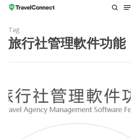
Menu
Skip
to
search
Close
main
Menu
Tag
content
旅行社管理軟件功能