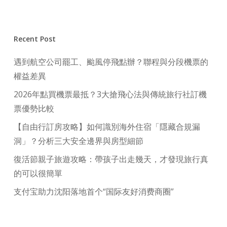
Recent Post
遇到航空公司罷工、颱風停飛點辦？聯程與分段機票的
權益差異
2026年點買機票最抵？3大搶飛心法與傳統旅行社訂機
票優勢比較
【自由行訂房攻略】如何識別海外住宿「隱藏合規漏
洞」？分析三大安全邊界與房型細節
復活節親子旅遊攻略：帶孩子出走幾天，才發現旅行真
的可以很簡單
支付宝助力沈阳落地首个“国际友好消费商圈”