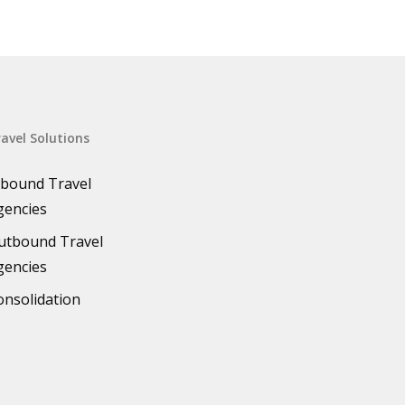
avel Solutions
nbound Travel
gencies
utbound Travel
gencies
onsolidation