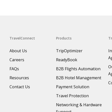
TravelConnect
Products
Tr
About Us
TripOptimizer
I
A
Careers
ReadyBook
O
FAQs
B2B Flights Automation
A
Resources
B2B Hotel Management
C
Contact Us
Payment Solution
Travel Protection
Networking & Hardware
Support