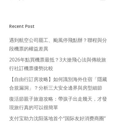
Recent Post
遇到航空公司罷工、颱風停飛點辦？聯程與分
段機票的權益差異
2026年點買機票最抵？3大搶飛心法與傳統旅
行社訂機票優勢比較
【自由行訂房攻略】如何識別海外住宿「隱藏
合規漏洞」？分析三大安全邊界與房型細節
復活節親子旅遊攻略：帶孩子出走幾天，才發
現旅行真的可以很簡單
支付宝助力沈阳落地首个“国际友好消费商圈”