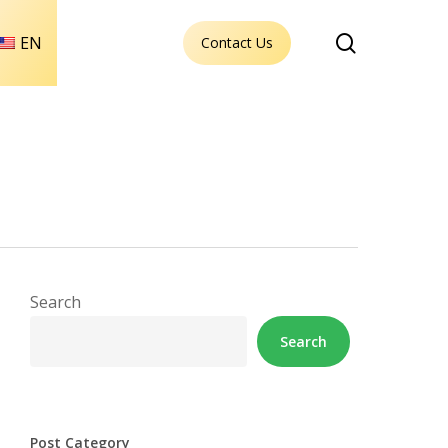
search
EN
Contact Us
Search
Search
Post Category