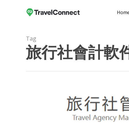
Skip
to
Hom
main
content
Tag
旅行社會計軟
Hit enter to search or ESC to close