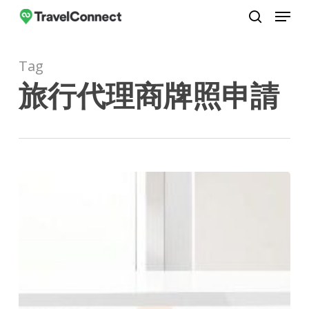
Menu
Skip
to
search
Close
main
Menu
Tag
content
旅行代理商牌照申請