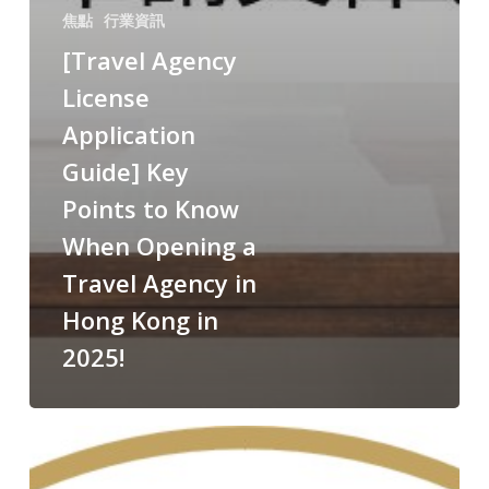
焦點
行業資訊
[Travel Agency
License
Application
Guide] Key
Points to Know
When Opening a
Travel Agency in
Hong Kong in
2025!