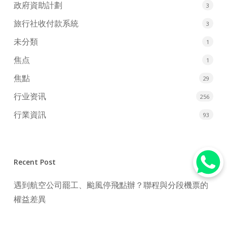
政府資助計劃
3
旅行社收付款系統
3
未分類
1
焦点
1
焦點
29
行业资讯
256
行業資訊
93
Recent Post
遇到航空公司罷工、颱風停飛點辦？聯程與分段機票的
權益差異
2026年點買機票最抵？3大搶飛心法與傳統旅行社訂機