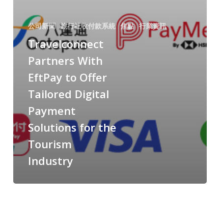
公司新聞
旅行社收付款系統
焦點
行業資訊
Travelconnect
Partners With
EftPay to Offer
Tailored Digital
Payment
Solutions for the
Tourism
Industry