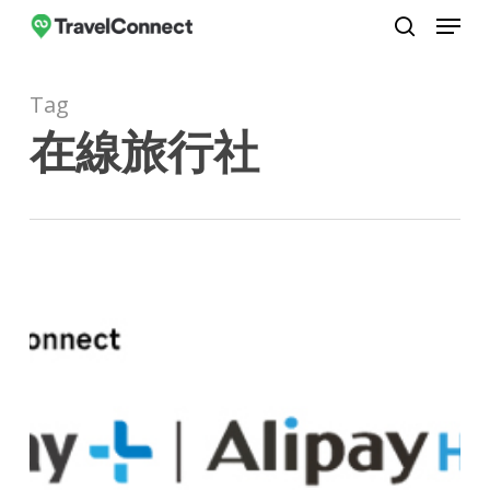
Menu
Skip
to
search
Close
main
Menu
Tag
content
在線旅行社