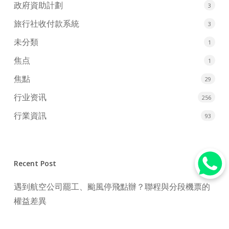
政府資助計劃
3
旅行社收付款系統
3
未分類
1
焦点
1
焦點
29
行业资讯
256
行業資訊
93
Recent Post
遇到航空公司罷工、颱風停飛點辦？聯程與分段機票的
權益差異
2026年點買機票最抵？3大搶飛心法與傳統旅行社訂機