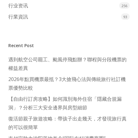
行业资讯
256
行業資訊
93
Recent Post
遇到航空公司罷工、颱風停飛點辦？聯程與分段機票的
權益差異
2026年點買機票最抵？3大搶飛心法與傳統旅行社訂機
票優勢比較
【自由行訂房攻略】如何識別海外住宿「隱藏合規漏
洞」？分析三大安全邊界與房型細節
復活節親子旅遊攻略：帶孩子出走幾天，才發現旅行真
的可以很簡單