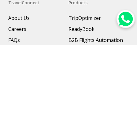
TravelConnect
Products
About Us
TripOptimizer
Careers
ReadyBook
FAQs
B2B Flights Automation
Resources
B2B Hotel Management
Contact Us
Payment Solution
Travel Protection
Networking & Hardware
Support
AI Travel Planner
Travel Solutions