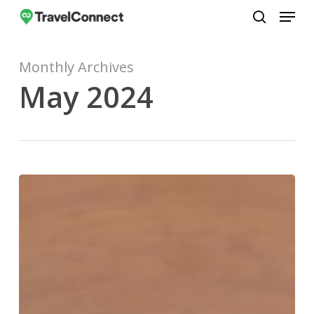
Menu
Skip
to
search
Close
main
Menu
Monthly Archives
content
May 2024