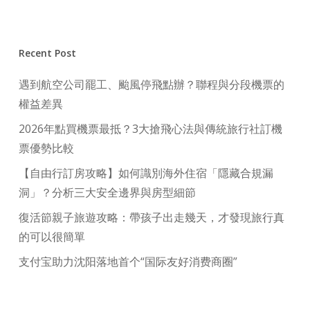
Recent Post
遇到航空公司罷工、颱風停飛點辦？聯程與分段機票的
權益差異
2026年點買機票最抵？3大搶飛心法與傳統旅行社訂機
票優勢比較
【自由行訂房攻略】如何識別海外住宿「隱藏合規漏
洞」？分析三大安全邊界與房型細節
復活節親子旅遊攻略：帶孩子出走幾天，才發現旅行真
的可以很簡單
支付宝助力沈阳落地首个“国际友好消费商圈”