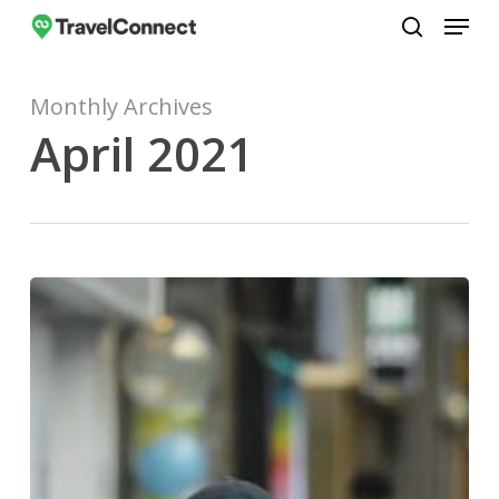
Menu
Skip
to
search
Close
main
Menu
Monthly Archives
content
April 2021