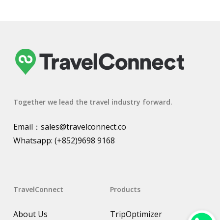
Together we lead the travel industry forward.
Email：
sales@travelconnect.co
Whatsapp:
(+852)9698 9168
TravelConnect
Products
About Us
TripOptimizer