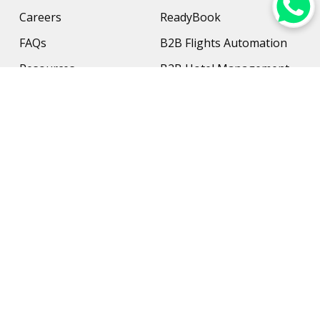
Careers
ReadyBook
FAQs
B2B Flights Automation
Resources
B2B Hotel Management
Contact Us
Payment Solution
Travel Protection
Networking & Hardware
Support
AI Travel Planner
Travel Solutions
Inbound Travel Agencies