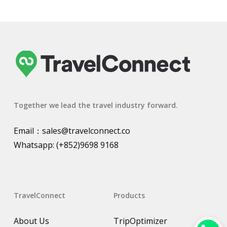
Together we lead the travel industry forward.
Email：
sales@travelconnect.co
Whatsapp:
(+852)9698 9168
TravelConnect
Products
About Us
TripOptimizer