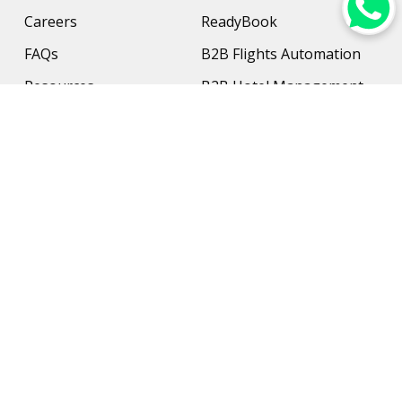
Careers
ReadyBook
FAQs
B2B Flights Automation
Resources
B2B Hotel Management
Contact Us
Payment Solution
Travel Protection
Networking & Hardware
Support
AI Travel Planner
Travel Solutions
Inbound Travel Agencies