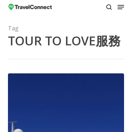
Menu
Skip
to
search
Close
main
Menu
Tag
content
TOUR TO LOVE服務