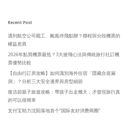
Recent Post
遇到航空公司罷工、颱風停飛點辦？聯程與分段機票的
權益差異
2026年點買機票最抵？3大搶飛心法與傳統旅行社訂機
票優勢比較
【自由行訂房攻略】如何識別海外住宿「隱藏合規漏
洞」？分析三大安全邊界與房型細節
復活節親子旅遊攻略：帶孩子出走幾天，才發現旅行真
的可以很簡單
支付宝助力沈阳落地首个“国际友好消费商圈”