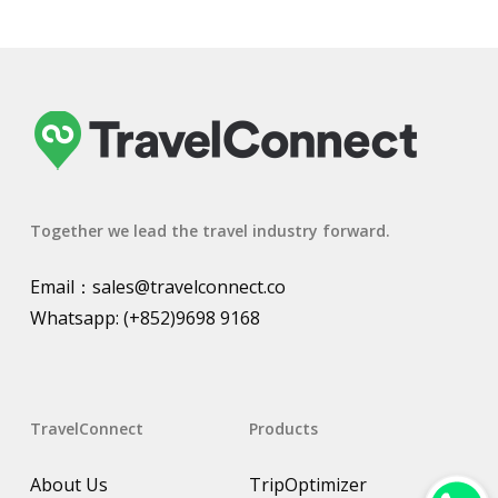
Together we lead the travel industry forward.
Email：
sales@travelconnect.co
Whatsapp:
(+852)9698 9168
TravelConnect
Products
About Us
TripOptimizer