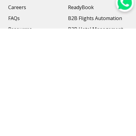
Careers
ReadyBook
FAQs
B2B Flights Automation
Resources
B2B Hotel Management
Contact Us
Payment Solution
Travel Protection
Networking & Hardware
Support
AI Travel Planner
Travel Solutions
Inbound Travel Agencies