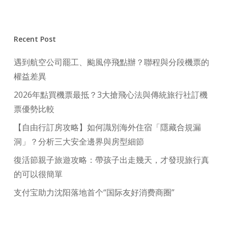
Recent Post
遇到航空公司罷工、颱風停飛點辦？聯程與分段機票的
權益差異
2026年點買機票最抵？3大搶飛心法與傳統旅行社訂機
票優勢比較
【自由行訂房攻略】如何識別海外住宿「隱藏合規漏
洞」？分析三大安全邊界與房型細節
復活節親子旅遊攻略：帶孩子出走幾天，才發現旅行真
的可以很簡單
支付宝助力沈阳落地首个“国际友好消费商圈”