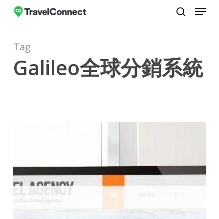
Menu
Skip
to
search
Close
main
Menu
Tag
content
Galileo全球分銷系統