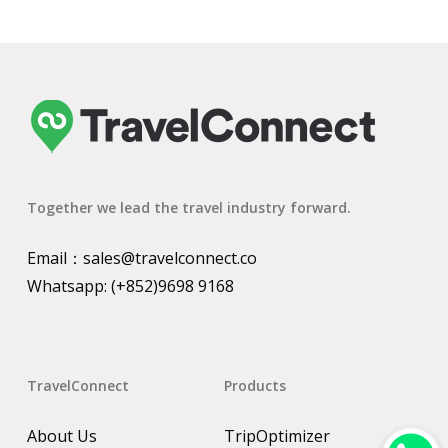
Together we lead the travel industry forward.
Email：
sales@travelconnect.co
Whatsapp:
(+852)9698 9168
TravelConnect
Products
About Us
TripOptimizer