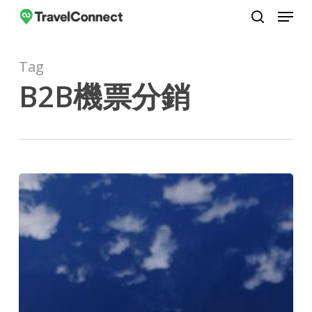
Menu
Skip
to
search
Close
main
Menu
Tag
content
B2B機票分銷