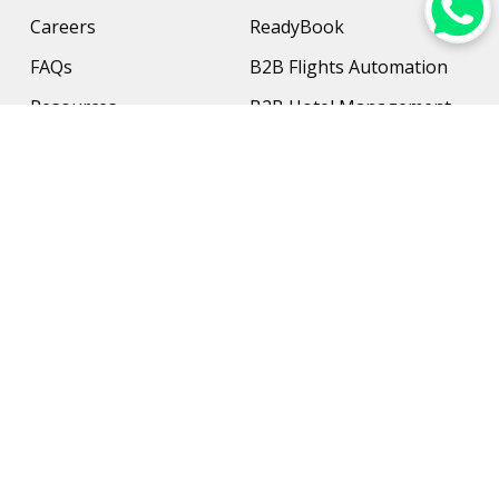
Careers
ReadyBook
FAQs
B2B Flights Automation
Resources
B2B Hotel Management
Contact Us
Payment Solution
Travel Protection
Networking & Hardware
Support
AI Travel Planner
Travel Solutions
Inbound Travel Agencies