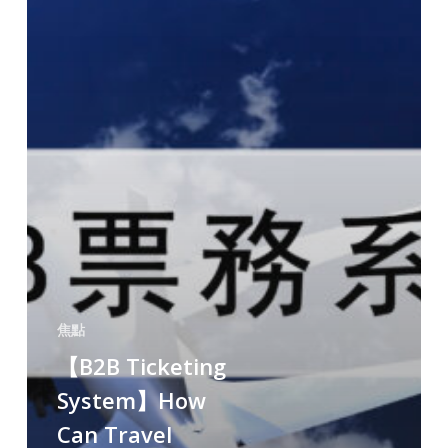
焦點
【B2B Ticketing
System】How
Can Travel