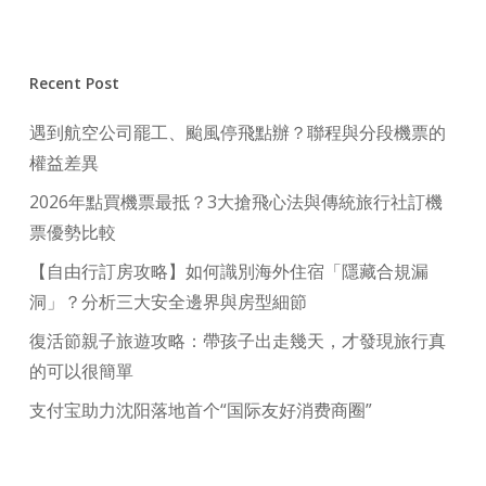
Recent Post
遇到航空公司罷工、颱風停飛點辦？聯程與分段機票的
權益差異
2026年點買機票最抵？3大搶飛心法與傳統旅行社訂機
票優勢比較
【自由行訂房攻略】如何識別海外住宿「隱藏合規漏
洞」？分析三大安全邊界與房型細節
復活節親子旅遊攻略：帶孩子出走幾天，才發現旅行真
的可以很簡單
支付宝助力沈阳落地首个“国际友好消费商圈”