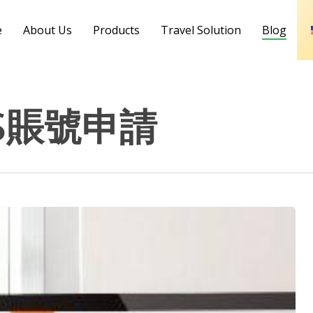
e
About Us
Products
Travel Solution
Blog
DS賬號申請