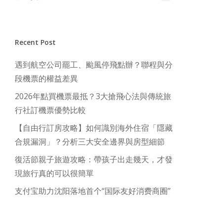
Recent Post
遇到航空公司罷工、颱風停飛點辦？聯程與分
段機票的權益差異
2026年點買機票最抵？3大搶飛心法與傳統旅
行社訂機票優勢比較
【自由行訂房攻略】如何識別海外住宿「隱藏
合規漏洞」？分析三大安全邊界與房型細節
復活節親子旅遊攻略：帶孩子出走幾天，才發
現旅行真的可以很簡單
支付宝助力沈阳落地首个“国际友好消费商圈”