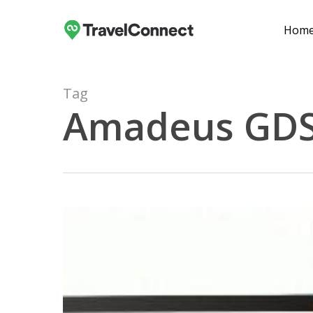
Skip
to
Hom
main
content
Tag
Amadeus G