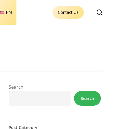
search
EN
Contact Us
Search
Search
Post Category