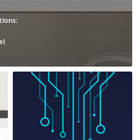
ions:
el