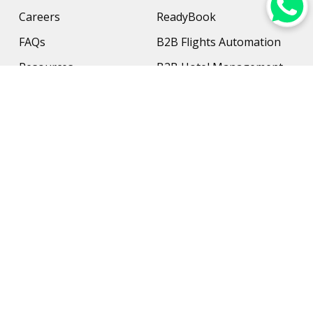
Careers
ReadyBook
FAQs
B2B Flights Automation
Resources
B2B Hotel Management
Contact Us
Payment Solution
Travel Protection
Networking & Hardware
Support
AI Travel Planner
Travel Solutions
Inbound Travel Agencies