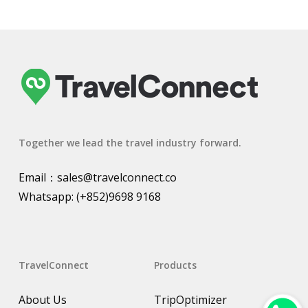
Together we lead the travel industry forward.
Email：
sales@travelconnect.co
Whatsapp:
(+852)9698 9168
TravelConnect
Products
About Us
TripOptimizer