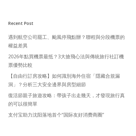
Recent Post
遇到航空公司罷工、颱風停飛點辦？聯程與分段機票的
權益差異
2026年點買機票最抵？3大搶飛心法與傳統旅行社訂機
票優勢比較
【自由行訂房攻略】如何識別海外住宿「隱藏合規漏
洞」？分析三大安全邊界與房型細節
復活節親子旅遊攻略：帶孩子出走幾天，才發現旅行真
的可以很簡單
支付宝助力沈阳落地首个“国际友好消费商圈”