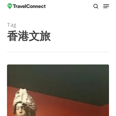
Menu
Skip
to
search
Close
main
Menu
Tag
content
香港文旅