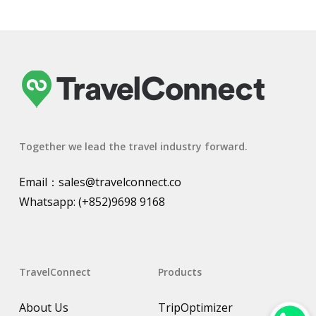
Together we lead the travel industry forward.
Email：
sales@travelconnect.co
Whatsapp:
(+852)9698 9168
TravelConnect
Products
About Us
TripOptimizer