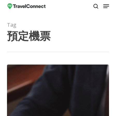
Menu
Skip
to
search
Close
main
Menu
Tag
content
預定機票