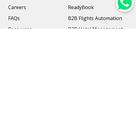
Careers
ReadyBook
FAQs
B2B Flights Automation
Resources
B2B Hotel Management
Contact Us
Payment Solution
Travel Protection
Networking & Hardware
Support
AI Travel Planner
Travel Solutions
Inbound Travel Agencies