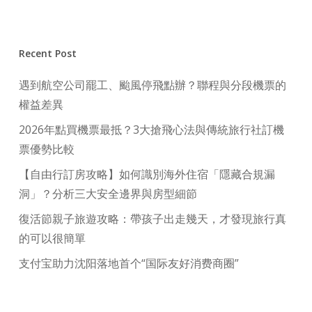
Recent Post
遇到航空公司罷工、颱風停飛點辦？聯程與分段機票的
權益差異
2026年點買機票最抵？3大搶飛心法與傳統旅行社訂機
票優勢比較
【自由行訂房攻略】如何識別海外住宿「隱藏合規漏
洞」？分析三大安全邊界與房型細節
復活節親子旅遊攻略：帶孩子出走幾天，才發現旅行真
的可以很簡單
支付宝助力沈阳落地首个“国际友好消费商圈”