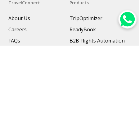
TravelConnect
Products
About Us
TripOptimizer
Careers
ReadyBook
FAQs
B2B Flights Automation
Resources
B2B Hotel Management
Contact Us
Payment Solution
Travel Protection
Networking & Hardware
Support
AI Travel Planner
Travel Solutions