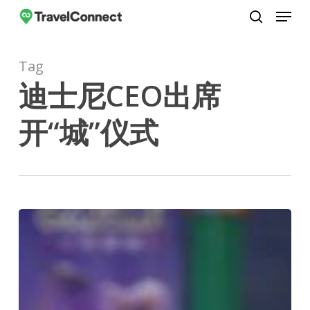
Menu
Skip
to
search
Close
main
Menu
Tag
content
迪士尼CEO出席
开“城”仪式