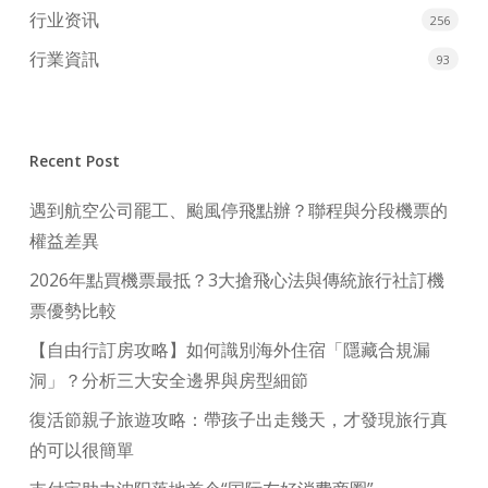
行业资讯
256
行業資訊
93
Recent Post
遇到航空公司罷工、颱風停飛點辦？聯程與分段機票的
權益差異
2026年點買機票最抵？3大搶飛心法與傳統旅行社訂機
票優勢比較
【自由行訂房攻略】如何識別海外住宿「隱藏合規漏
洞」？分析三大安全邊界與房型細節
復活節親子旅遊攻略：帶孩子出走幾天，才發現旅行真
的可以很簡單