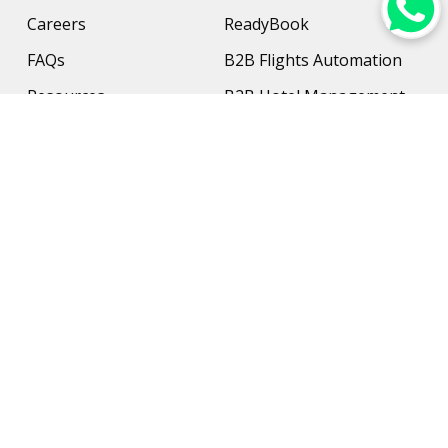
Careers
ReadyBook
FAQs
B2B Flights Automation
Resources
B2B Hotel Management
Contact Us
Payment Solution
Travel Protection
Networking & Hardware
Support
AI Travel Planner
Travel Solutions
Inbound Travel Agencies