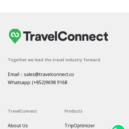
Together we lead the travel industry forward.
Email：
sales@travelconnect.co
Whatsapp:
(+852)9698 9168
TravelConnect
Products
About Us
TripOptimizer