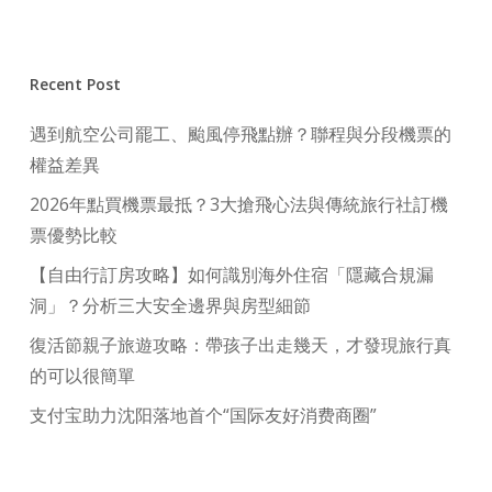
Recent Post
遇到航空公司罷工、颱風停飛點辦？聯程與分段機票的
權益差異
2026年點買機票最抵？3大搶飛心法與傳統旅行社訂機
票優勢比較
【自由行訂房攻略】如何識別海外住宿「隱藏合規漏
洞」？分析三大安全邊界與房型細節
復活節親子旅遊攻略：帶孩子出走幾天，才發現旅行真
的可以很簡單
支付宝助力沈阳落地首个“国际友好消费商圈”