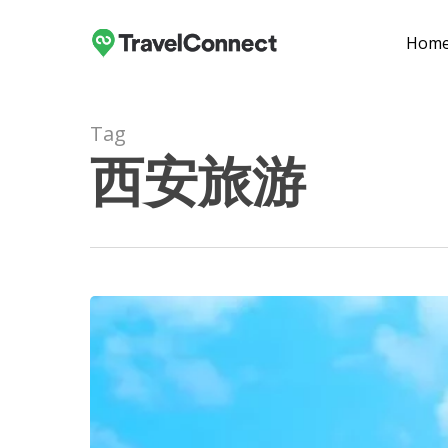
Skip
to
Hom
main
content
Tag
西安旅游
Hit enter to search or ESC to close