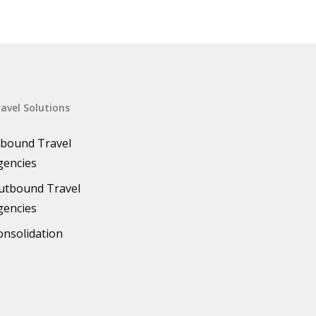
avel Solutions
nbound Travel
gencies
utbound Travel
gencies
onsolidation