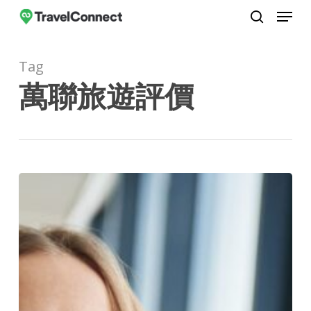
Menu
Skip
to
search
Close
main
Menu
Tag
content
萬聯旅遊評價