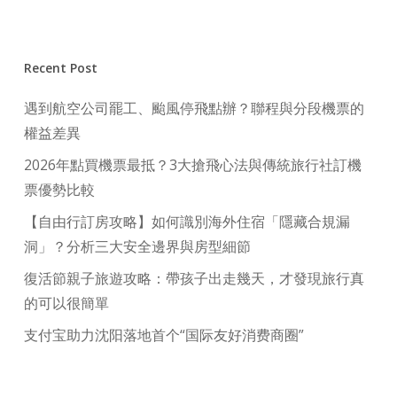
Recent Post
遇到航空公司罷工、颱風停飛點辦？聯程與分段機票的
權益差異
2026年點買機票最抵？3大搶飛心法與傳統旅行社訂機
票優勢比較
【自由行訂房攻略】如何識別海外住宿「隱藏合規漏
洞」？分析三大安全邊界與房型細節
復活節親子旅遊攻略：帶孩子出走幾天，才發現旅行真
的可以很簡單
支付宝助力沈阳落地首个“国际友好消费商圈”