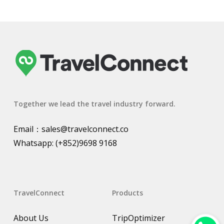
Together we lead the travel industry forward.
Email：
sales@travelconnect.co
Whatsapp:
(+852)9698 9168
TravelConnect
Products
About Us
TripOptimizer