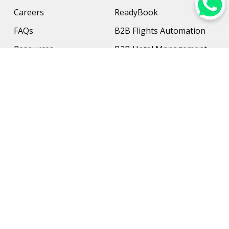
Careers
ReadyBook
FAQs
B2B Flights Automation
Resources
B2B Hotel Management
Contact Us
Payment Solution
Travel Protection
Networking & Hardware
Support
AI Travel Planner
Travel Solutions
Inbound Travel Agencies