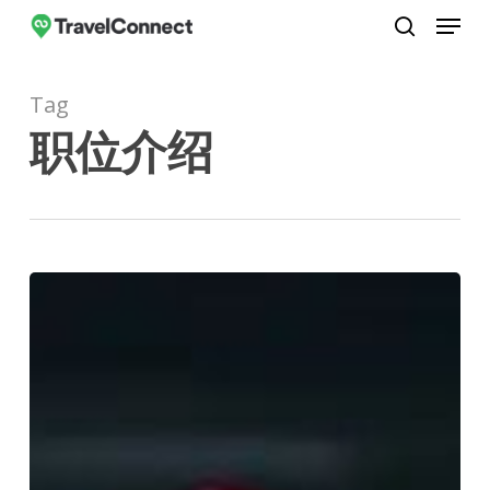
Menu
Skip
to
search
Close
main
Menu
Tag
content
职位介绍