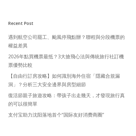
Recent Post
遇到航空公司罷工、颱風停飛點辦？聯程與分段機票的
權益差異
2026年點買機票最抵？3大搶飛心法與傳統旅行社訂機
票優勢比較
【自由行訂房攻略】如何識別海外住宿「隱藏合規漏
洞」？分析三大安全邊界與房型細節
復活節親子旅遊攻略：帶孩子出走幾天，才發現旅行真
的可以很簡單
支付宝助力沈阳落地首个“国际友好消费商圈”