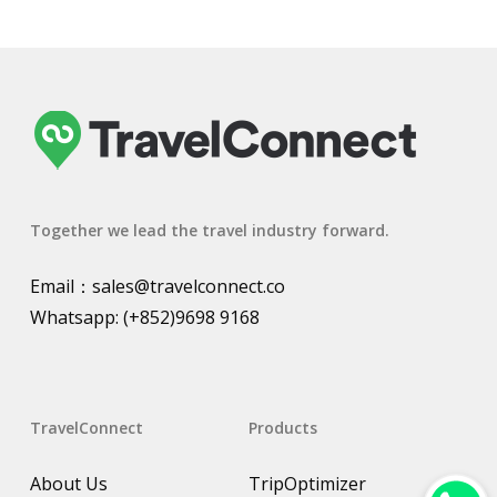
Together we lead the travel industry forward.
Email：
sales@travelconnect.co
Whatsapp:
(+852)9698 9168
TravelConnect
Products
About Us
TripOptimizer