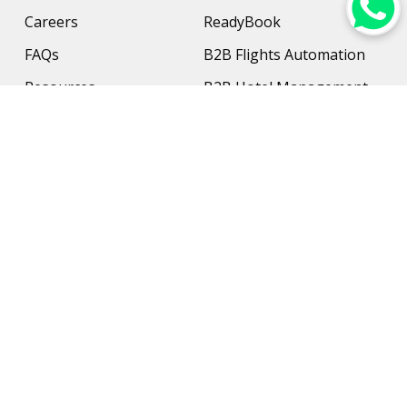
Careers
ReadyBook
FAQs
B2B Flights Automation
Resources
B2B Hotel Management
Contact Us
Payment Solution
Travel Protection
Networking & Hardware
Support
AI Travel Planner
Travel Solutions
Inbound Travel Agencies