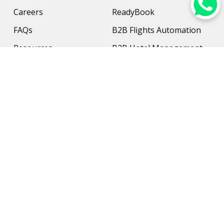
Careers
ReadyBook
FAQs
B2B Flights Automation
Resources
B2B Hotel Management
Contact Us
Payment Solution
Travel Protection
Networking & Hardware
Support
AI Travel Planner
Travel Solutions
Inbound Travel Agencies