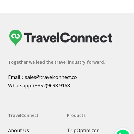
Together we lead the travel industry forward.
Email：
sales@travelconnect.co
Whatsapp:
(+852)9698 9168
TravelConnect
Products
About Us
TripOptimizer