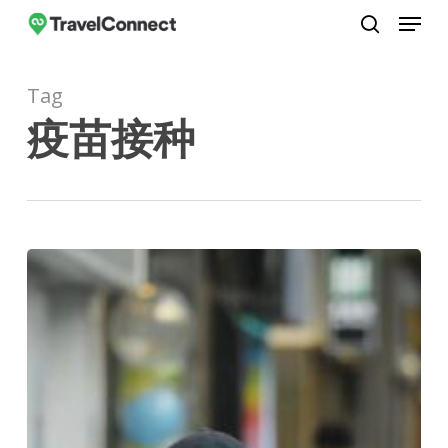
Menu
Skip
to
search
Close
main
Menu
Tag
content
疫苗接种