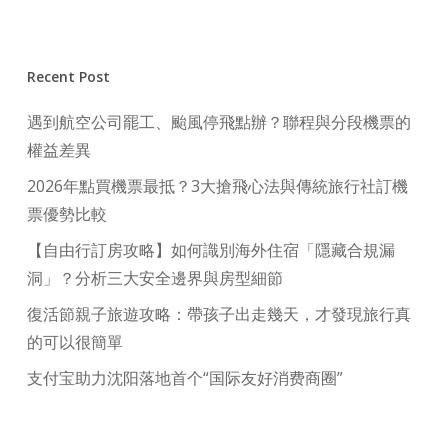
Recent Post
遇到航空公司罷工、颱風停飛點辦？聯程與分段機票的
權益差異
2026年點買機票最抵？3大搶飛心法與傳統旅行社訂機
票優勢比較
【自由行訂房攻略】如何識別海外住宿「隱藏合規漏
洞」？分析三大安全邊界與房型細節
復活節親子旅遊攻略：帶孩子出走幾天，才發現旅行真
的可以很簡單
支付宝助力沈阳落地首个“国际友好消费商圈”