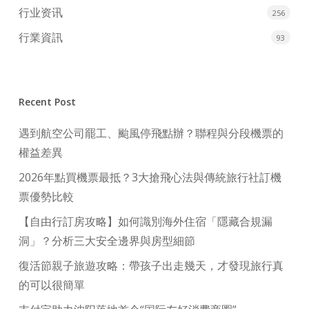
行业资讯
256
行業資訊
93
Recent Post
遇到航空公司罷工、颱風停飛點辦？聯程與分段機票的
權益差異
2026年點買機票最抵？3大搶飛心法與傳統旅行社訂機
票優勢比較
【自由行訂房攻略】如何識別海外住宿「隱藏合規漏
洞」？分析三大安全邊界與房型細節
復活節親子旅遊攻略：帶孩子出走幾天，才發現旅行真
的可以很簡單