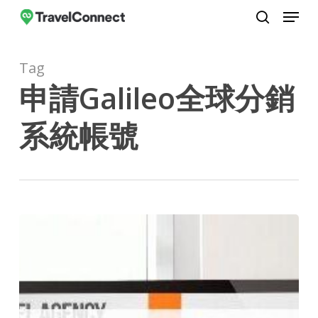
Menu
Skip
to
search
Close
main
Menu
Tag
content
申請Galileo全球分銷
系統帳號