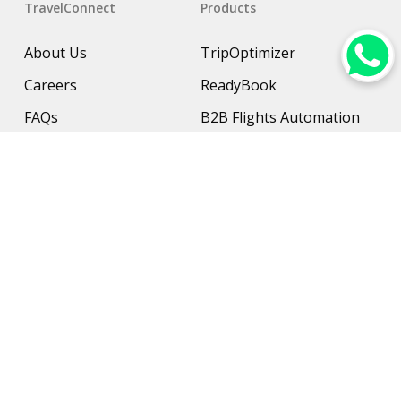
TravelConnect
Products
About Us
TripOptimizer
Careers
ReadyBook
FAQs
B2B Flights Automation
Resources
B2B Hotel Management
Contact Us
Payment Solution
Travel Protection
Networking & Hardware
Support
AI Travel Planner
Travel Solutions