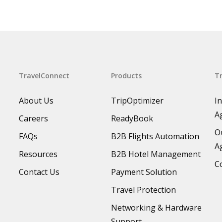
TravelConnect
Products
Tr
About Us
TripOptimizer
I
A
Careers
ReadyBook
O
FAQs
B2B Flights Automation
A
Resources
B2B Hotel Management
C
Contact Us
Payment Solution
Travel Protection
Networking & Hardware
Support