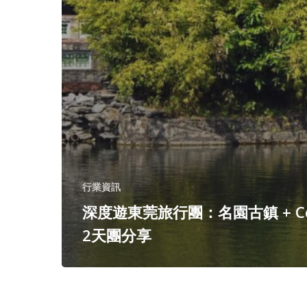
行業資訊
深度遊東莞旅行團：名園古鎮 + Co
2天團分享