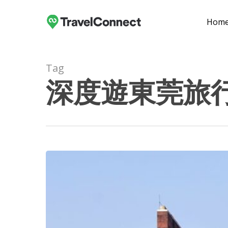
Skip
to
Hom
main
content
Tag
深度遊東莞旅
Hit enter to search or ESC to close