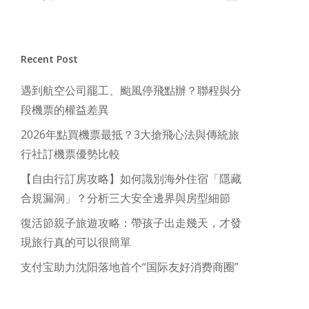
Recent Post
遇到航空公司罷工、颱風停飛點辦？聯程與分
段機票的權益差異
2026年點買機票最抵？3大搶飛心法與傳統旅
行社訂機票優勢比較
【自由行訂房攻略】如何識別海外住宿「隱藏
合規漏洞」？分析三大安全邊界與房型細節
復活節親子旅遊攻略：帶孩子出走幾天，才發
現旅行真的可以很簡單
支付宝助力沈阳落地首个“国际友好消费商圈”