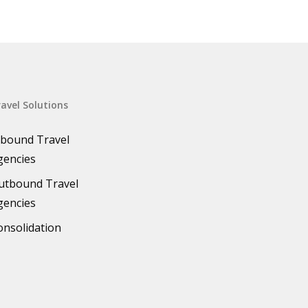
avel Solutions
nbound Travel
gencies
utbound Travel
gencies
onsolidation