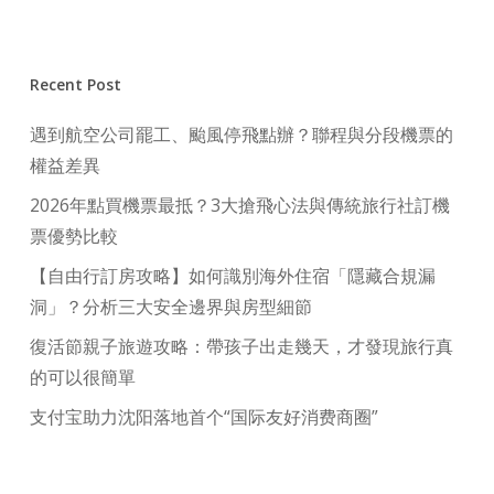
Recent Post
遇到航空公司罷工、颱風停飛點辦？聯程與分段機票的
權益差異
2026年點買機票最抵？3大搶飛心法與傳統旅行社訂機
票優勢比較
【自由行訂房攻略】如何識別海外住宿「隱藏合規漏
洞」？分析三大安全邊界與房型細節
復活節親子旅遊攻略：帶孩子出走幾天，才發現旅行真
的可以很簡單
支付宝助力沈阳落地首个“国际友好消费商圈”