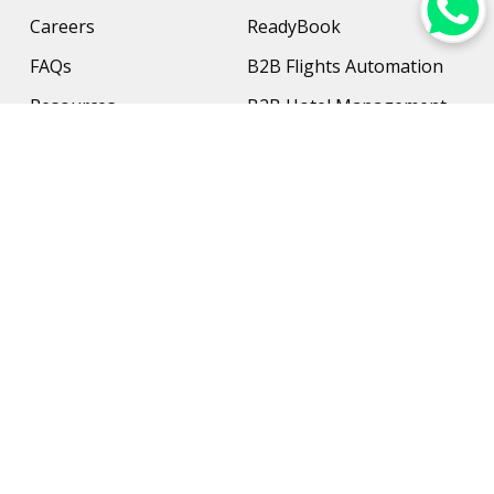
Careers
ReadyBook
FAQs
B2B Flights Automation
Resources
B2B Hotel Management
Contact Us
Payment Solution
Travel Protection
Networking & Hardware
Support
AI Travel Planner
Travel Solutions
Inbound Travel Agencies