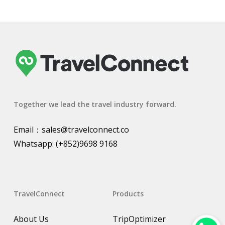
Together we lead the travel industry forward.
Email：
sales@travelconnect.co
Whatsapp:
(+852)9698 9168
TravelConnect
Products
About Us
TripOptimizer