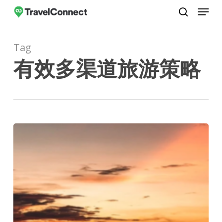
Menu
Skip
to
search
Close
main
Menu
Tag
content
有效多渠道旅游策略