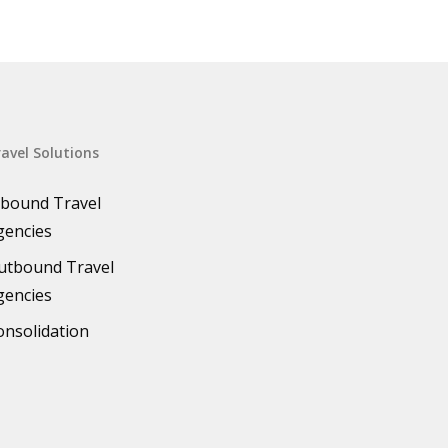
avel Solutions
nbound Travel
gencies
utbound Travel
gencies
onsolidation