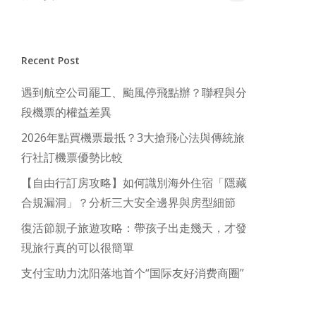
Recent Post
遇到航空公司罷工、颱風停飛點辦？聯程與分
段機票的權益差異
2026年點買機票最抵？3大搶飛心法與傳統旅
行社訂機票優勢比較
【自由行訂房攻略】如何識別海外住宿「隱藏
合規漏洞」？分析三大安全邊界與房型細節
復活節親子旅遊攻略：帶孩子出走幾天，才發
現旅行真的可以很簡單
支付宝助力沈阳落地首个“国际友好消费商圈”