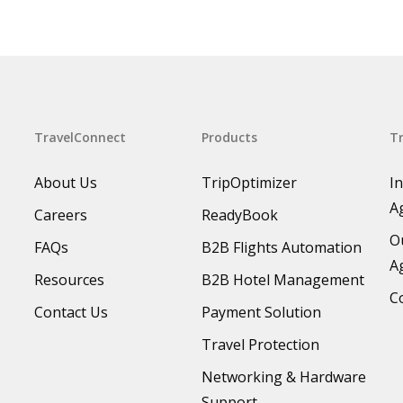
TravelConnect
Products
Tr
About Us
TripOptimizer
I
A
Careers
ReadyBook
O
FAQs
B2B Flights Automation
A
Resources
B2B Hotel Management
C
Contact Us
Payment Solution
Travel Protection
Networking & Hardware
Support