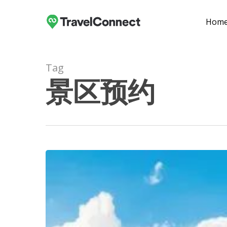
Skip
to
Hom
main
content
Tag
景区预约
Hit enter to search or ESC to close