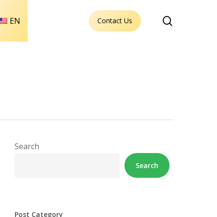
search
EN
Contact Us
Search
Search
Post Category