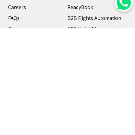
Careers
ReadyBook
FAQs
B2B Flights Automation
Resources
B2B Hotel Management
Contact Us
Payment Solution
Travel Protection
Networking & Hardware
Support
AI Travel Planner
Travel Solutions
Inbound Travel Agencies