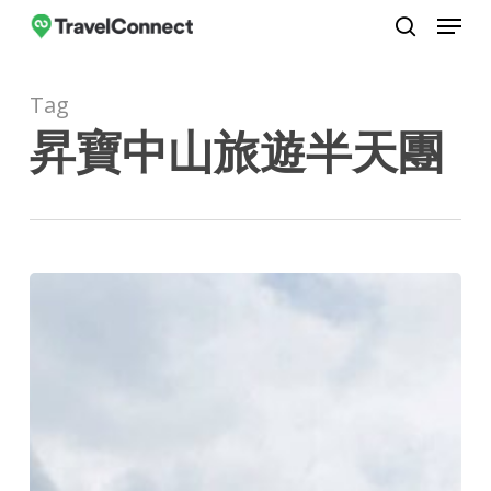
Menu
Skip
to
search
Close
main
Menu
Tag
content
昇寶中山旅遊半天團