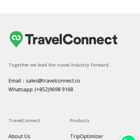
Together we lead the travel industry forward.
Email：
sales@travelconnect.co
Whatsapp:
(+852)9698 9168
TravelConnect
Products
About Us
TripOptimizer