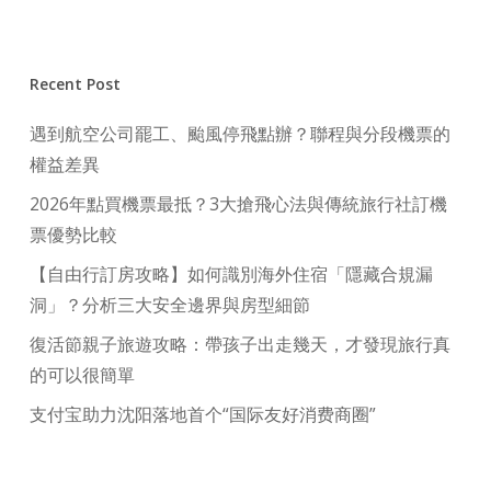
Recent Post
遇到航空公司罷工、颱風停飛點辦？聯程與分段機票的
權益差異
2026年點買機票最抵？3大搶飛心法與傳統旅行社訂機
票優勢比較
【自由行訂房攻略】如何識別海外住宿「隱藏合規漏
洞」？分析三大安全邊界與房型細節
復活節親子旅遊攻略：帶孩子出走幾天，才發現旅行真
的可以很簡單
支付宝助力沈阳落地首个“国际友好消费商圈”