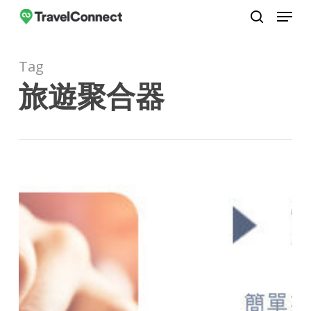
Menu
Skip
to
search
Close
main
Menu
Tag
content
旅遊聚合器