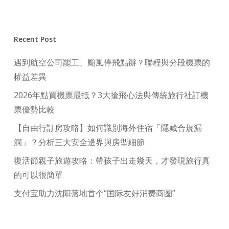
Recent Post
遇到航空公司罷工、颱風停飛點辦？聯程與分段機票的
權益差異
2026年點買機票最抵？3大搶飛心法與傳統旅行社訂機
票優勢比較
【自由行訂房攻略】如何識別海外住宿「隱藏合規漏
洞」？分析三大安全邊界與房型細節
復活節親子旅遊攻略：帶孩子出走幾天，才發現旅行真
的可以很簡單
支付宝助力沈阳落地首个“国际友好消费商圈”