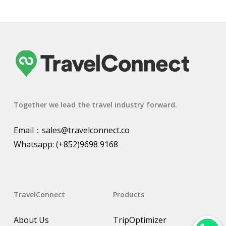
Together we lead the travel industry forward.
Email：
sales@travelconnect.co
Whatsapp:
(+852)9698 9168
TravelConnect
Products
About Us
TripOptimizer