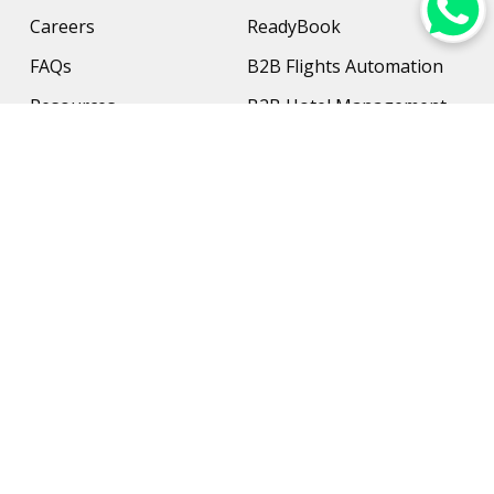
Careers
ReadyBook
FAQs
B2B Flights Automation
Resources
B2B Hotel Management
Contact Us
Payment Solution
Travel Protection
Networking & Hardware
Support
AI Travel Planner
Travel Solutions
Inbound Travel Agencies