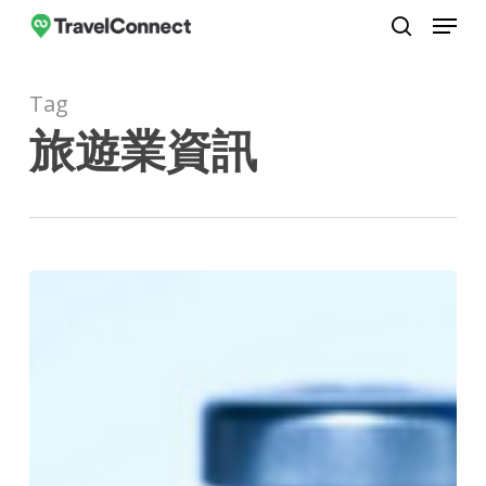
Menu
Skip
to
search
Close
main
Menu
Tag
content
旅遊業資訊