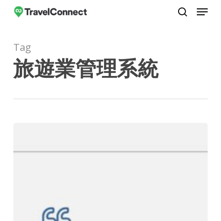
Menu
Skip
to
search
Close
main
Menu
Tag
content
旅遊業管理系統