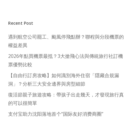
Recent Post
遇到航空公司罷工、颱風停飛點辦？聯程與分段機票的
權益差異
2026年點買機票最抵？3大搶飛心法與傳統旅行社訂機
票優勢比較
【自由行訂房攻略】如何識別海外住宿「隱藏合規漏
洞」？分析三大安全邊界與房型細節
復活節親子旅遊攻略：帶孩子出走幾天，才發現旅行真
的可以很簡單
支付宝助力沈阳落地首个“国际友好消费商圈”