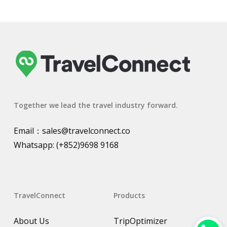
Together we lead the travel industry forward.
Email：
sales@travelconnect.co
Whatsapp:
(+852)9698 9168
TravelConnect
Products
About Us
TripOptimizer