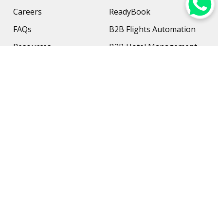
Careers
ReadyBook
FAQs
B2B Flights Automation
Resources
B2B Hotel Management
Contact Us
Payment Solution
Travel Protection
Networking & Hardware
Support
AI Travel Planner
Travel Solutions
Inbound Travel Agencies