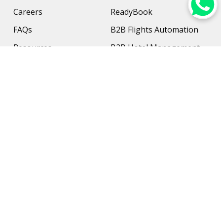
Careers
ReadyBook
FAQs
B2B Flights Automation
Resources
B2B Hotel Management
Contact Us
Payment Solution
Travel Protection
Networking & Hardware
Support
AI Travel Planner
Travel Solutions
Inbound Travel Agencies