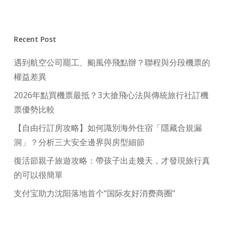
Recent Post
遇到航空公司罷工、颱風停飛點辦？聯程與分段機票的
權益差異
2026年點買機票最抵？3大搶飛心法與傳統旅行社訂機
票優勢比較
【自由行訂房攻略】如何識別海外住宿「隱藏合規漏
洞」？分析三大安全邊界與房型細節
復活節親子旅遊攻略：帶孩子出走幾天，才發現旅行真
的可以很簡單
支付宝助力沈阳落地首个“国际友好消费商圈”