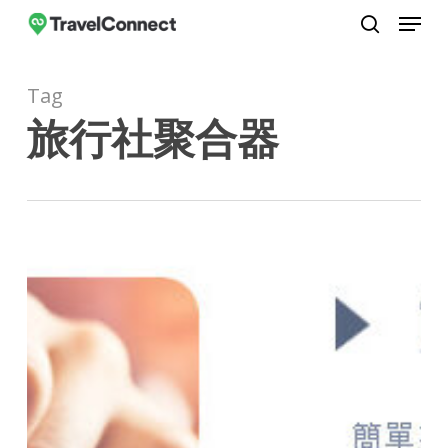
Menu
Skip
to
search
Close
main
Menu
Tag
content
旅行社聚合器