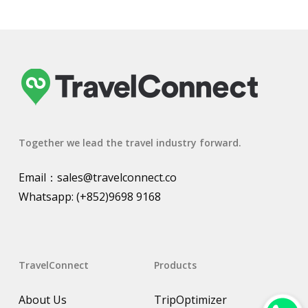
Together we lead the travel industry forward.
Email：
sales@travelconnect.co
Whatsapp:
(+852)9698 9168
TravelConnect
Products
About Us
TripOptimizer