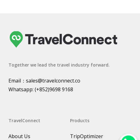
Together we lead the travel industry forward.
Email：
sales@travelconnect.co
Whatsapp:
(+852)9698 9168
TravelConnect
Products
About Us
TripOptimizer