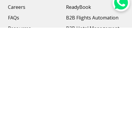
Careers
ReadyBook
FAQs
B2B Flights Automation
Resources
B2B Hotel Management
Contact Us
Payment Solution
Travel Protection
Networking & Hardware
Support
AI Travel Planner
Travel Solutions
Inbound Travel Agencies