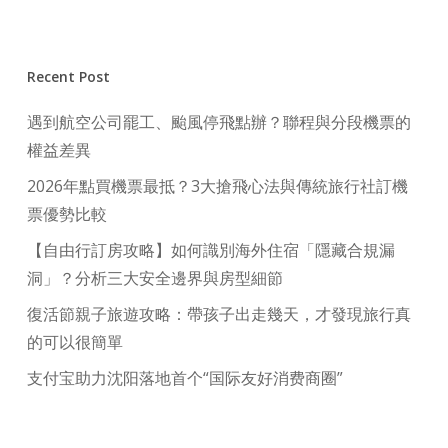
Recent Post
遇到航空公司罷工、颱風停飛點辦？聯程與分段機票的
權益差異
2026年點買機票最抵？3大搶飛心法與傳統旅行社訂機
票優勢比較
【自由行訂房攻略】如何識別海外住宿「隱藏合規漏
洞」？分析三大安全邊界與房型細節
復活節親子旅遊攻略：帶孩子出走幾天，才發現旅行真
的可以很簡單
支付宝助力沈阳落地首个“国际友好消费商圈”