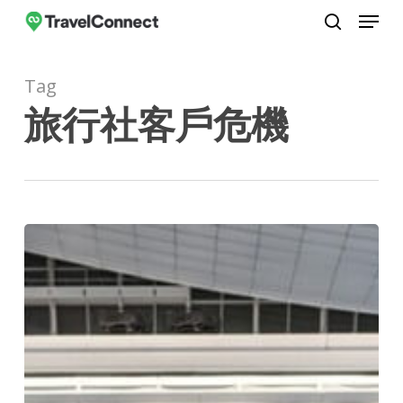
Menu
Skip
to
search
Close
main
Menu
Tag
content
旅行社客戶危機