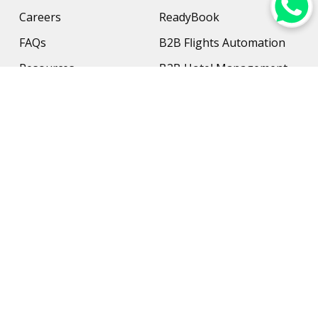
Careers
ReadyBook
FAQs
B2B Flights Automation
Resources
B2B Hotel Management
Contact Us
Payment Solution
Travel Protection
Networking & Hardware
Support
AI Travel Planner
Travel Solutions
Inbound Travel Agencies