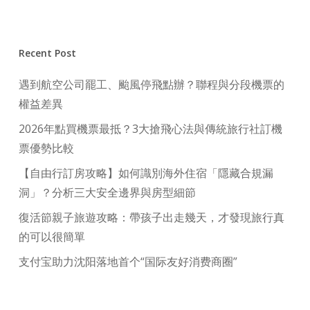
Recent Post
遇到航空公司罷工、颱風停飛點辦？聯程與分段機票的
權益差異
2026年點買機票最抵？3大搶飛心法與傳統旅行社訂機
票優勢比較
【自由行訂房攻略】如何識別海外住宿「隱藏合規漏
洞」？分析三大安全邊界與房型細節
復活節親子旅遊攻略：帶孩子出走幾天，才發現旅行真
的可以很簡單
支付宝助力沈阳落地首个“国际友好消费商圈”