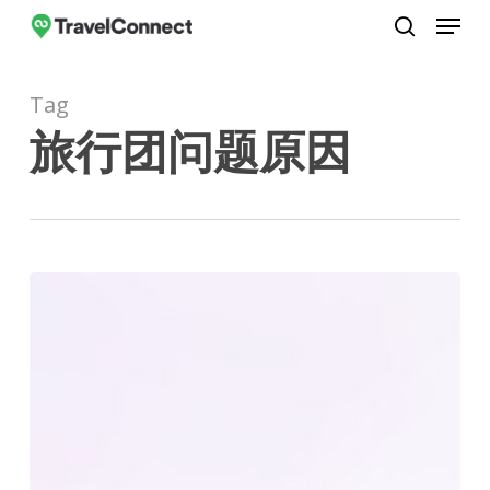
Menu
Skip
to
search
Close
main
Menu
Tag
content
旅行团问题原因