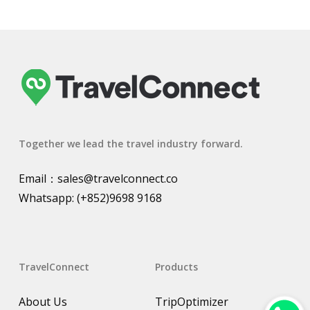
Together we lead the travel industry forward.
Email：
sales@travelconnect.co
Whatsapp:
(+852)9698 9168
TravelConnect
Products
About Us
TripOptimizer