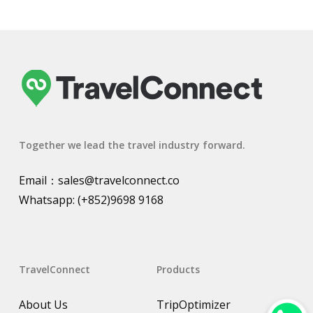
Together we lead the travel industry forward.
Email：
sales@travelconnect.co
Whatsapp:
(+852)9698 9168
TravelConnect
Products
About Us
TripOptimizer