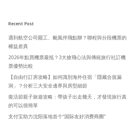
Recent Post
遇到航空公司罷工、颱風停飛點辦？聯程與分段機票的
權益差異
2026年點買機票最抵？3大搶飛心法與傳統旅行社訂機
票優勢比較
【自由行訂房攻略】如何識別海外住宿「隱藏合規漏
洞」？分析三大安全邊界與房型細節
復活節親子旅遊攻略：帶孩子出走幾天，才發現旅行真
的可以很簡單
支付宝助力沈阳落地首个“国际友好消费商圈”