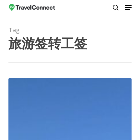
Menu
Skip
to
search
Close
main
Menu
Tag
content
旅游签转工签