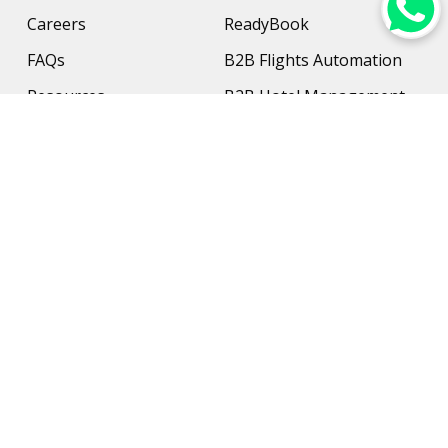
Careers
ReadyBook
FAQs
B2B Flights Automation
Resources
B2B Hotel Management
Contact Us
Payment Solution
Travel Protection
Networking & Hardware
Support
AI Travel Planner
Travel Solutions
Inbound Travel Agencies