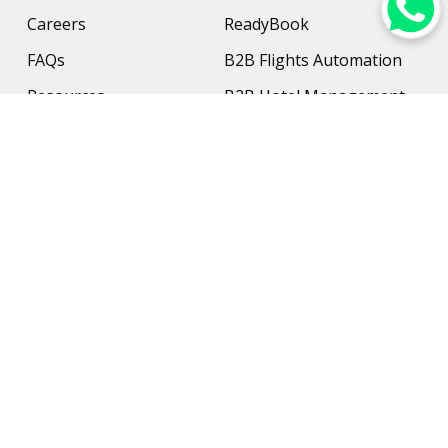
Careers
ReadyBook
FAQs
B2B Flights Automation
Resources
B2B Hotel Management
Contact Us
Payment Solution
Travel Protection
Networking & Hardware
Support
AI Travel Planner
Travel Solutions
Inbound Travel Agencies