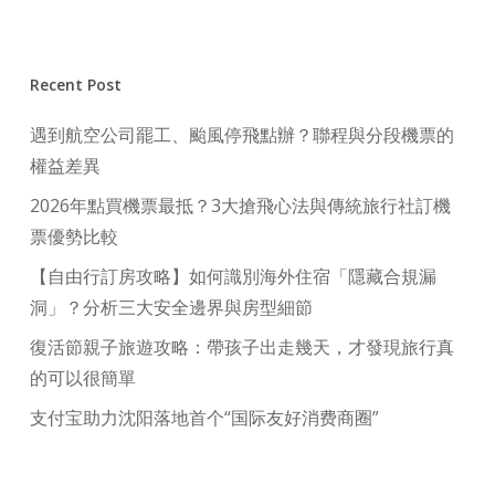
Recent Post
遇到航空公司罷工、颱風停飛點辦？聯程與分段機票的
權益差異
2026年點買機票最抵？3大搶飛心法與傳統旅行社訂機
票優勢比較
【自由行訂房攻略】如何識別海外住宿「隱藏合規漏
洞」？分析三大安全邊界與房型細節
復活節親子旅遊攻略：帶孩子出走幾天，才發現旅行真
的可以很簡單
支付宝助力沈阳落地首个“国际友好消费商圈”