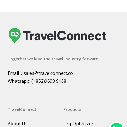
Together we lead the travel industry forward.
Email：
sales@travelconnect.co
Whatsapp:
(+852)9698 9168
TravelConnect
Products
About Us
TripOptimizer