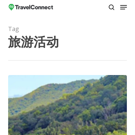
Menu
Skip
to
search
Close
main
Menu
Tag
content
旅游活动