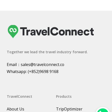
Together we lead the travel industry forward.
Email：
sales@travelconnect.co
Whatsapp:
(+852)9698 9168
TravelConnect
Products
About Us
TripOptimizer