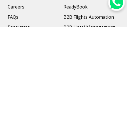
Careers
ReadyBook
FAQs
B2B Flights Automation
Resources
B2B Hotel Management
Contact Us
Payment Solution
Travel Protection
Networking & Hardware
Support
AI Travel Planner
Travel Solutions
Inbound Travel Agencies