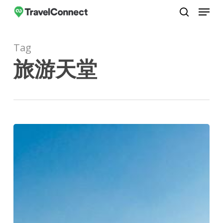
Menu
Skip
to
search
Close
main
Menu
Tag
content
旅游天堂