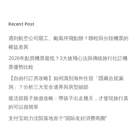
Recent Post
遇到航空公司罷工、颱風停飛點辦？聯程與分段機票的
權益差異
2026年點買機票最抵？3大搶飛心法與傳統旅行社訂機
票優勢比較
【自由行訂房攻略】如何識別海外住宿「隱藏合規漏
洞」？分析三大安全邊界與房型細節
復活節親子旅遊攻略：帶孩子出走幾天，才發現旅行真
的可以很簡單
支付宝助力沈阳落地首个“国际友好消费商圈”