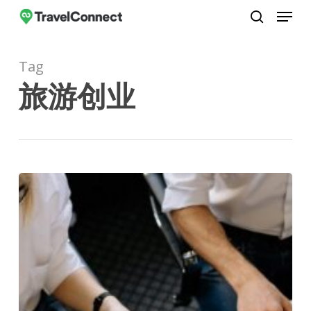
Menu
Skip
to
search
Close
main
Menu
Tag
content
旅游创业