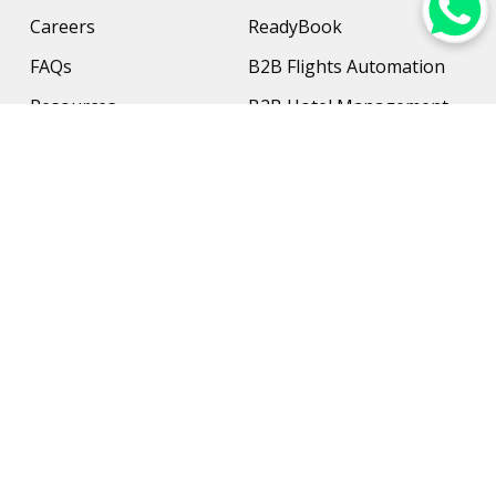
Careers
ReadyBook
FAQs
B2B Flights Automation
Resources
B2B Hotel Management
Contact Us
Payment Solution
Travel Protection
Networking & Hardware
Support
AI Travel Planner
Travel Solutions
Inbound Travel Agencies