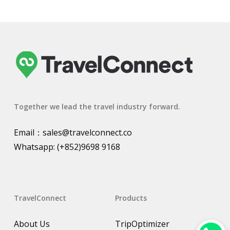
Together we lead the travel industry forward.
Email：
sales@travelconnect.co
Whatsapp:
(+852)9698 9168
TravelConnect
Products
About Us
TripOptimizer