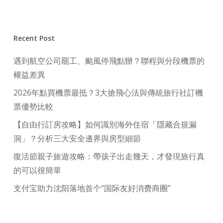
Recent Post
遇到航空公司罷工、颱風停飛點辦？聯程與分段機票的
權益差異
2026年點買機票最抵？3大搶飛心法與傳統旅行社訂機
票優勢比較
【自由行訂房攻略】如何識別海外住宿「隱藏合規漏
洞」？分析三大安全邊界與房型細節
復活節親子旅遊攻略：帶孩子出走幾天，才發現旅行真
的可以很簡單
支付宝助力沈阳落地首个“国际友好消费商圈”