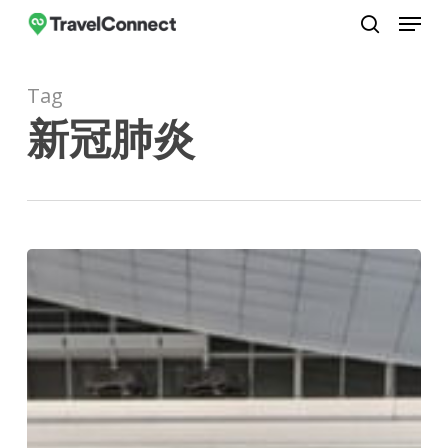
Menu
Skip
to
search
Close
main
Menu
Tag
content
新冠肺炎