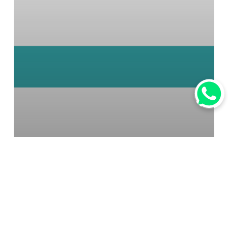
行業資訊
疫情後旅行調查： 疫後期待外
遊．八成市民偏向自由行．日本呼