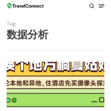
Menu
Skip
to
search
Close
main
Menu
Tag
content
数据分析