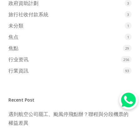
政府資助計劃
3
旅行社收付款系統
3
未分類
1
焦点
1
焦點
29
行业资讯
256
行業資訊
93
Recent Post
遇到航空公司罷工、颱風停飛點辦？聯程與分段機票的
權益差異
2026年點買機票最抵？3大搶飛心法與傳統旅行社訂機