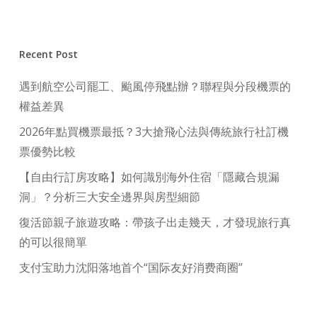
Recent Post
遇到航空公司罷工、颱風停飛點辦？聯程與分段機票的
權益差異
2026年點買機票最抵？3大搶飛心法與傳統旅行社訂機
票優勢比較
【自由行訂房攻略】如何識別海外住宿「隱藏合規漏
洞」？分析三大安全邊界與房型細節
復活節親子旅遊攻略：帶孩子出走幾天，才發現旅行真
的可以很簡單
支付宝助力沈阳落地首个“国际友好消费商圈”