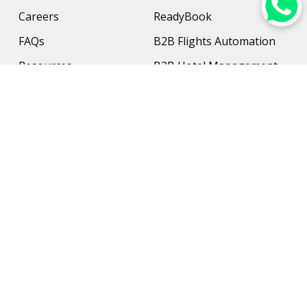
Careers
ReadyBook
FAQs
B2B Flights Automation
Resources
B2B Hotel Management
Contact Us
Payment Solution
Travel Protection
Networking & Hardware
Support
AI Travel Planner
Travel Solutions
Inbound Travel Agencies