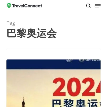
Menu
Skip
to
search
Close
main
Menu
Tag
content
巴黎奥运会