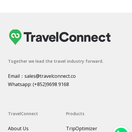
Together we lead the travel industry forward.
Email：
sales@travelconnect.co
Whatsapp:
(+852)9698 9168
TravelConnect
Products
About Us
TripOptimizer